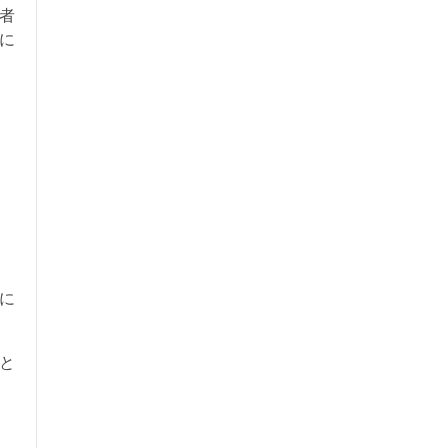
者
に
に
と